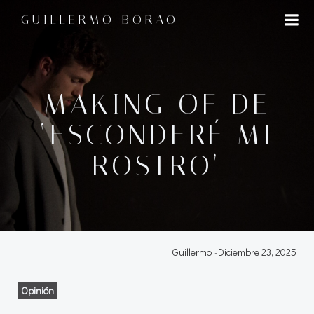
Saltar
GUILLERMO BORAO
al
contenido
MAKING OF DE
‘ESCONDERÉ MI
ROSTRO’
Guillermo
-
Diciembre 23, 2025
Opinión