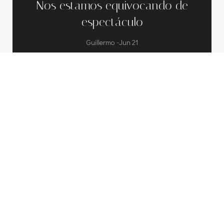
Nos estamos equivocando de
espectáculo
-
Guillermo
Jun 21
Si esto fuera un guion de cine, se
encabezaría así: Interior. Museo de […]
Leer más
Buscar
POSTS